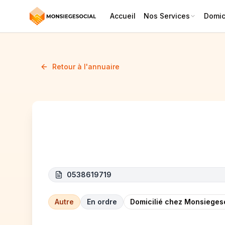
Accueil
Nos Services
Domici
Retour à l'annuaire
NEWTON'S ON TIME
0538619719
Autre
En ordre
Domicilié chez Monsieges