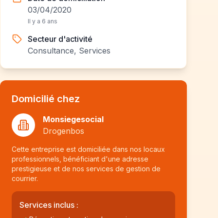
03/04/2020
Il y a 6 ans
Secteur d'activité
Consultance, Services
Domicilié chez
Monsiegesocial
Drogenbos
Cette entreprise est domiciliée dans nos locaux
professionnels, bénéficiant d'une adresse
prestigieuse et de nos services de gestion de
courrier.
Services inclus :