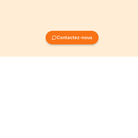
Contactez-nous
Création
Informations
d'entreprise
Mentions légales
Création SRL
Conditions Générales
Création SA
Politique de