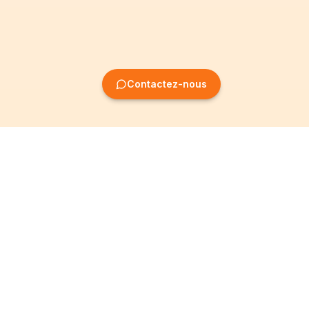
Contactez-nous
Création
Informations
d'entreprise
Mentions légales
Création SRL
Conditions Générales
Création SA
Politique de