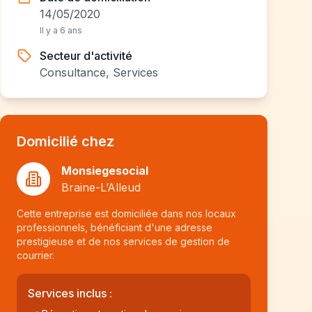
14/05/2020
Il y a 6 ans
Secteur d'activité
Consultance, Services
Domicilié chez
Monsiegesocial
Braine-L’Alleud
Cette entreprise est domiciliée dans nos locaux
professionnels, bénéficiant d'une adresse
prestigieuse et de nos services de gestion de
courrier.
Services inclus :