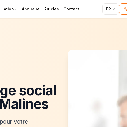
liation
Annuaire
Articles
Contact
FR
ège social
 Malines
pour votre