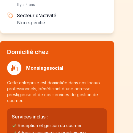
Il y a 4 ans
Secteur d'activité
Non spécifié
Domicilié chez
Monsiegesocial
Cette entreprise est domiciliée dans nos locaux
professionnels, bénéficiant d'une adresse
prestigieuse et de nos services de gestion de
courrier.
Services inclus :
Réception et gestion du courrier
Adresse commerciale prestigieuse