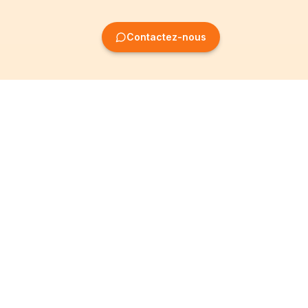
Contactez-nous
Création
Informations
d'entreprise
Mentions légales
Création SRL
Conditions Générales
Création SA
Politique de
confidentialité
Création ASBL
Devenir Partenaire
Création société
coopérative