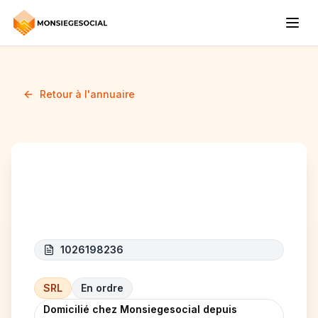
Retour à l'annuaire
AMFLO&TIM
1026198236
SRL
En ordre
Domicilié chez Monsiegesocial depuis