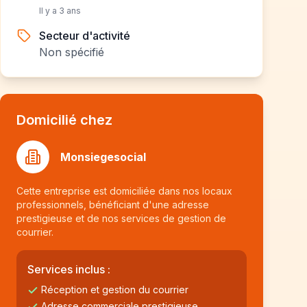
Il y a 3 ans
Secteur d'activité
Non spécifié
Domicilié chez
Monsiegesocial
Cette entreprise est domiciliée dans nos locaux
professionnels, bénéficiant d'une adresse
prestigieuse et de nos services de gestion de
courrier.
Services inclus :
Réception et gestion du courrier
Adresse commerciale prestigieuse