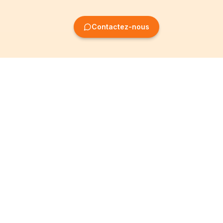
Contactez-nous
Création
Informations
d'entreprise
Mentions légales
Création SRL
Conditions Générales
Création SA
Politique de
confidentialité
Création ASBL
Devenir Partenaire
Création société
coopérative