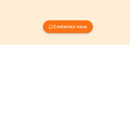
Contactez-nous
Création
Informations
d'entreprise
Mentions légales
Création SRL
Conditions Générales
Création SA
Politique de
confidentialité
Création ASBL