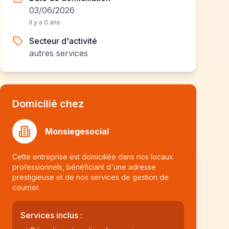
03/06/2026
Il y a 0 ans
Secteur d'activité
autres services
Domicilié chez
Monsiegesocial
Cette entreprise est domiciliée dans nos locaux
professionnels, bénéficiant d'une adresse
prestigieuse et de nos services de gestion de
courrier.
Services inclus :