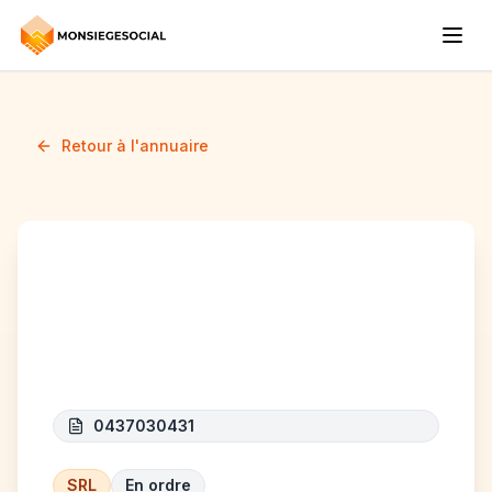
Retour à l'annuaire
king Charle
environmentalts
0437030431
SRL
En ordre