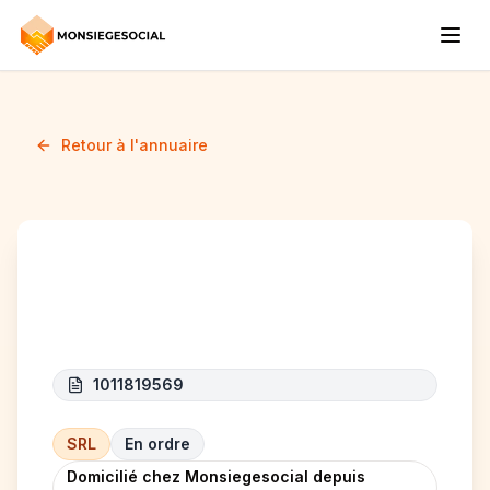
Retour à l'annuaire
RockBuild invest
1011819569
SRL
En ordre
Domicilié chez Monsiegesocial depuis