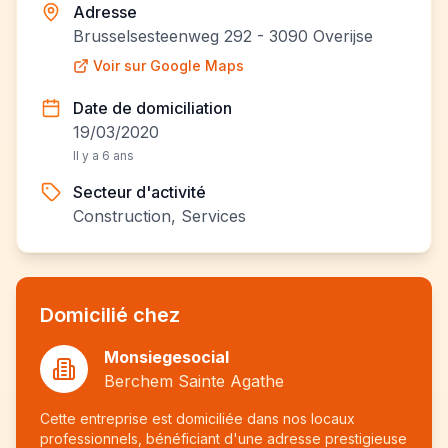
Adresse
Brusselsesteenweg 292 - 3090 Overijse
Voir sur Google Maps
Date de domiciliation
19/03/2020
Il y a 6 ans
Secteur d'activité
Construction, Services
Domicilié chez
Monsiegesocial
Berchem Sainte Agathe
Cette entreprise est domiciliée dans nos locaux
professionnels, bénéficiant d'une adresse prestigieuse