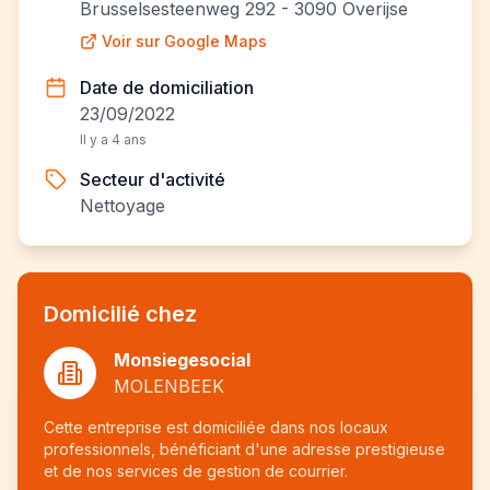
Brusselsesteenweg 292 - 3090 Overijse
Voir sur Google Maps
Date de domiciliation
23/09/2022
Il y a 4 ans
Secteur d'activité
Nettoyage
Domicilié chez
Monsiegesocial
MOLENBEEK
Cette entreprise est domiciliée dans nos locaux
professionnels, bénéficiant d'une adresse prestigieuse
et de nos services de gestion de courrier.