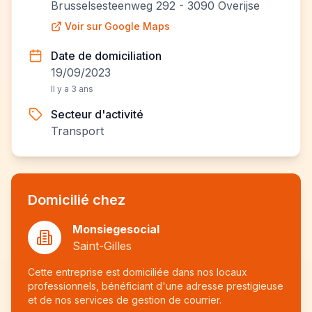
Brusselsesteenweg 292 - 3090 Overijse
Voir sur Google Maps
Date de domiciliation
19/09/2023
Il y a 3 ans
Secteur d'activité
Transport
Domicilié chez
Monsiegesocial
Saint-Gilles
Cette entreprise est domiciliée dans nos locaux
professionnels, bénéficiant d'une adresse prestigieuse
et de nos services de gestion de courrier.