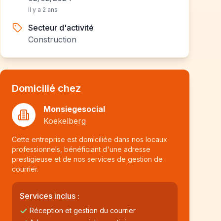
Il y a 2 ans
Secteur d'activité
Construction
Domicilié chez
Monsiegesocial
Koekelberg
Cette entreprise est domiciliée dans nos locaux
professionnels, bénéficiant d'une adresse
prestigieuse et de nos services de gestion de
courrier.
Services inclus :
Réception et gestion du courrier