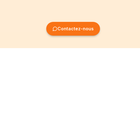
Contactez-nous
Création
Informations
d'entreprise
Mentions légales
Création SRL
Conditions Générales
Création SA
Politique de
confidentialité
Création ASBL