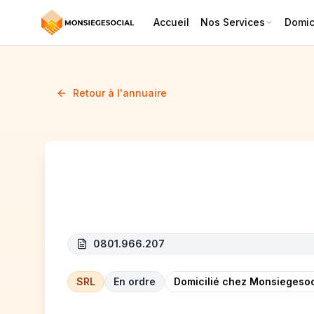
Accueil
Nos Services
Domici
Retour à l'annuaire
Kneto Renov SRL
0801.966.207
SRL
En ordre
Domicilié chez Monsiegesoc