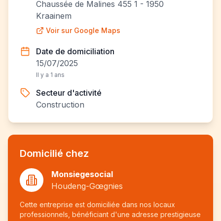
Chaussée de Malines 455 1 - 1950
Kraainem
Voir sur Google Maps
Date de domiciliation
15/07/2025
Il y a 1 ans
Secteur d'activité
Construction
Domicilié chez
Monsiegesocial
Houdeng-Gœgnies
Cette entreprise est domiciliée dans nos locaux
professionnels, bénéficiant d'une adresse prestigieuse