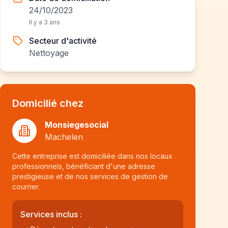
24/10/2023
Il y a 3 ans
Secteur d'activité
Nettoyage
Domicilié chez
Monsiegesocial
Machelen
Cette entreprise est domiciliée dans nos locaux
professionnels, bénéficiant d'une adresse
prestigieuse et de nos services de gestion de
courrier.
Services inclus :