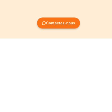
Contactez-nous
Création
Informations
d'entreprise
Mentions légales
Création SRL
Conditions Générales
Création SA
Politique de
confidentialité
Création ASBL