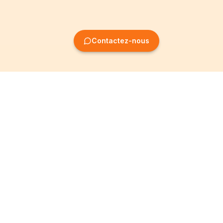
Contactez-nous
Création
Informations
d'entreprise
Mentions légales
Création SRL
Conditions Générales
Création SA
Politique de
confidentialité
Création ASBL
Devenir Partenaire