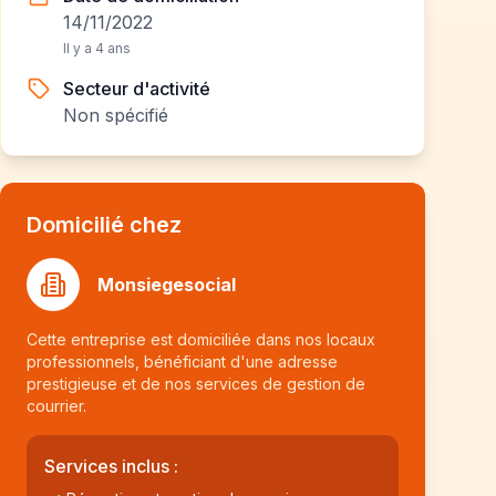
14/11/2022
Il y a 4 ans
Secteur d'activité
Non spécifié
Domicilié chez
Monsiegesocial
Cette entreprise est domiciliée dans nos locaux
professionnels, bénéficiant d'une adresse
prestigieuse et de nos services de gestion de
courrier.
Services inclus :