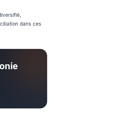
versifié,
ciliation dans ces
lonie