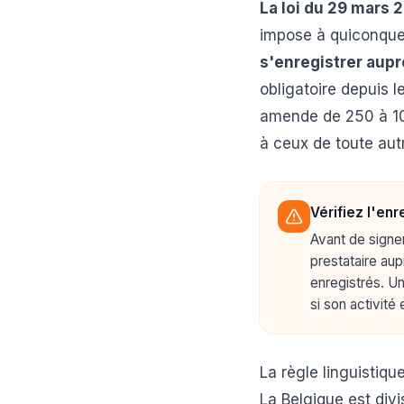
La loi du 29 mars 
impose à quiconque 
s'enregistrer aup
obligatoire depuis 
amende de 250 à 10
à ceux de toute aut
Vérifiez l'en
Avant de signe
prestataire au
enregistrés. U
si son activité
La règle linguistiqu
La Belgique est div