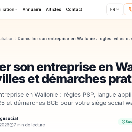
liation
Annuaire
Articles
Contact
FR
iliation
er son entreprise en Wal
villes et démarches pra
ntreprise en Wallonie : règles PSP, langue appli
025 et démarches BCE pour votre siège social wa
gesocial
Sou
n 2026
7 min de lecture