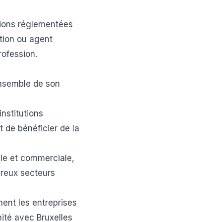
sions réglementées
ction ou agent
rofession.
ensemble de son
institutions
 de bénéficier de la
elle et commerciale,
breux secteurs
ment les entreprises
mité avec Bruxelles