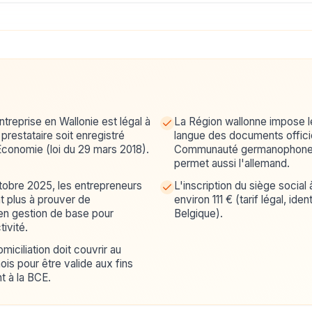
ntreprise en Wallonie est légal à
La Région wallonne impose 
 prestataire soit enregistré
langue des documents officie
conomie (loi du 29 mars 2018).
Communauté germanophone (
permet aussi l'allemand.
ctobre 2025, les entrepreneurs
L'inscription du siège social
t plus à prouver de
environ 111 € (tarif légal, ide
en gestion de base pour
Belgique).
tivité.
miciliation doit couvrir au
is pour être valide aux fins
t à la BCE.