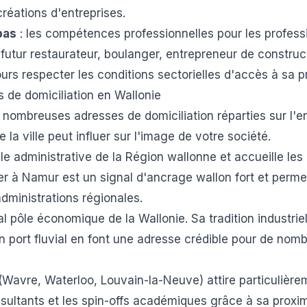
 créations d'entreprises.
pas
: les compétences professionnelles pour les profes
 futur restaurateur, boulanger, entrepreneur de constru
ours respecter les conditions sectorielles d'accès à sa p
es de domiciliation en Wallonie
e nombreuses adresses de domiciliation réparties sur l'
de la ville peut influer sur l'image de votre société.
le administrative de la Région wallonne et accueille les 
er à Namur est un signal d'ancrage wallon fort et permet
dministrations régionales.
al pôle économique de la Wallonie. Sa tradition industri
on port fluvial en font une adresse crédible pour de nom
(Wavre, Waterloo, Louvain-la-Neuve) attire particulière
nsultants et les spin-offs académiques grâce à sa proxi