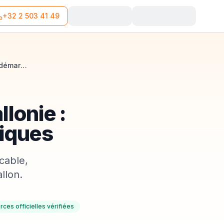
+32 2 503 41 49
Domicilier son entreprise en Wallonie : règles, villes et démarches pratiques
lonie :
tiques
cable,
llon.
rces officielles vérifiées