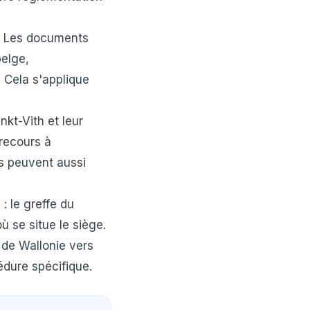
on. Les documents
belge,
. Cela s'applique
kt-Vith et leur
 recours à
es peuvent aussi
 : le greffe du
ù se situe le siège.
 de Wallonie vers
édure spécifique.