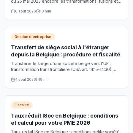
du 25 mai 2023 encadre les transformations, fusions et
scissions transfrontalières. Procédure, notaire et droits
6 août 2026
10
min
des actionnaires.
Gestion d'entreprise
Transfert de siège social à l'étranger
depuis la Belgique : procédure et fiscalité
Transférer le siège d'une société belge vers l'UE :
transformation transfrontalière (CSA art. 14:15-14:30),
délais, exit tax et rôle du notaire. Guide 2026.
4 août 2026
9
min
Fiscalité
Taux réduit ISoc en Belgique : conditions
et calcul pour votre PME 2026
Taux réduit ISoc en Belgique : conditions petite société,