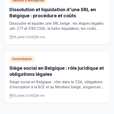
Gestion d'entreprise
Dissolution et liquidation d'une SRL en
Belgique : procédure et coûts
Dissoudre et liquider une SRL belge : les étapes légales
(art. 2:71 et 2:80 CSA), la turbo-liquidation, les coûts
(BCE, notaire) et le précompte mobilier de 30% sur le
16 juillet 2026
9
min
boni.
Domiciliation
Siège social en Belgique : rôle juridique et
obligations légales
Siège social en Belgique : rôle dans le CSA, obligations
d'inscription à la BCE et au Moniteur belge, exigences
pour les prestataires agréés et procédure de transfert.
15 juillet 2026
8
min