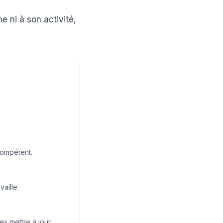
e ni à son activité,
compétent.
vaille.
es mettre à jour