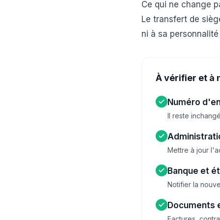
Ce qui ne change pas
Le transfert de sièg
ni à sa personnalité
À vérifier et à 
Numéro d'en
Il reste inchang
Administrati
Mettre à jour l
Banque et ét
Notifier la nouve
Documents e
Factures, contra