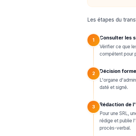
Les étapes du trans
Consulter les 
1
Vérifier ce que l
compétent pour p
Décision forme
2
L'organe d'admini
daté et signé.
Rédaction de l'
3
Pour une SRL, une
rédige et publie 
procès-verbal.