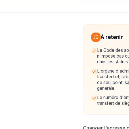
À retenir
Le Code des soc
n'impose pas qu
dans les statuts 
L'organe d'admi
transfert et, si 
ce seul point, 
générale.
Le numéro d'ent
transfert de siè
Changer l'adresse d