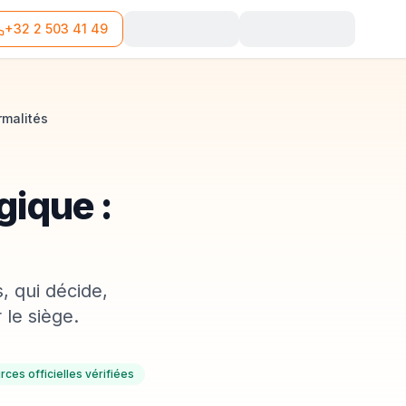
+32 2 503 41 49
rmalités
gique :
, qui décide,
 le siège.
rces officielles vérifiées