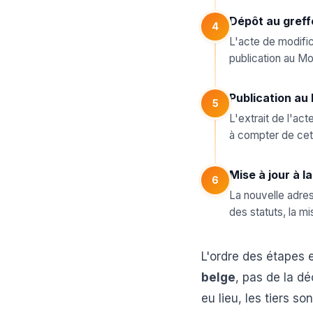
Dépôt au greffe
4
L'acte de modific
publication au Mo
Publication au
5
L'extrait de l'ac
à compter de cett
Mise à jour à l
6
La nouvelle adres
des statuts, la m
L'ordre des étapes e
belge
, pas de la dé
eu lieu, les tiers s