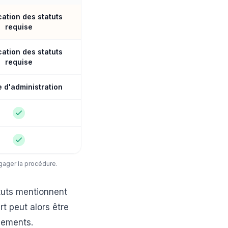
cation des statuts
requise
cation des statuts
requise
 d'administration
ngager la procédure.
atuts mentionnent
t peut alors être
agements.