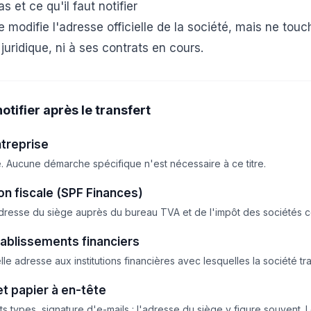
 et ce qu'il faut notifier
e modifie l'adresse officielle de la société, mais ne touch
 juridique, ni à ses contrats en cours.
notifier après le transfert
treprise
é. Aucune démarche spécifique n'est nécessaire à ce titre.
on fiscale (SPF Finances)
'adresse du siège auprès du bureau TVA et de l'impôt des sociétés 
ablissements financiers
lle adresse aux institutions financières avec lesquelles la société tra
t papier à en-tête
ts types, signature d'e-mails : l'adresse du siège y figure souvent. L