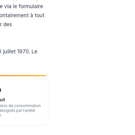
e via le formulaire
lontairement à tout
r des
juillet 1970. Le
%
uit
biens de consommation
ésignés par l'arrêté
0