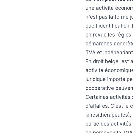
une activité économi
n'est pas la forme j
que l'identificatio
en revue les règles 
démarches concrètes
TVA et indépendants
En droit belge, est 
activité économique
juridique importe p
coopérative peuvent 
Certaines activités
d'affaires. C'est l
kinésithérapeutes),
partie des activités 
de percevoir la TVA