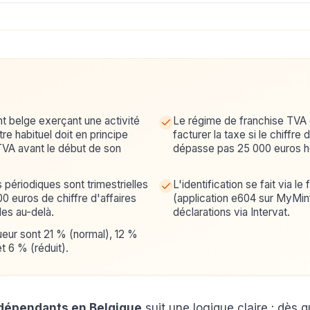
t belge exerçant une activité
Le régime de franchise TVA
re habituel doit en principe
facturer la taxe si le chiffre 
a TVA avant le début de son
dépasse pas 25 000 euros h
 périodiques sont trimestrielles
L'identification se fait via l
0 euros de chiffre d'affaires
(application e604 sur MyMinf
les au-delà.
déclarations via Intervat.
ueur sont 21 % (normal), 12 %
et 6 % (réduit).
ndépendants en Belgique
suit une logique claire : dès