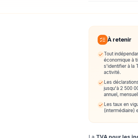
À retenir
Tout indépendan
économique à tit
s'identifier à l
activité.
Les déclarations
jusqu'à 2 500 00
annuel, mensuel
Les taux en vig
(intermédiaire) 
La
TVA pour les i