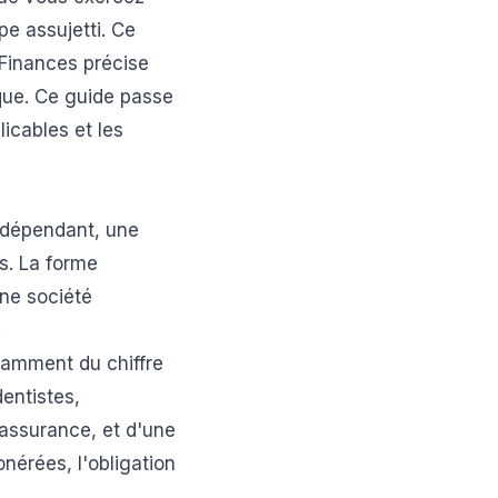
pe assujetti. Ce
F Finances précise
que. Ce guide passe
licables et les
indépendant, une
s. La forme
ne société
.
damment du chiffre
entistes,
'assurance, et d'une
onérées, l'obligation