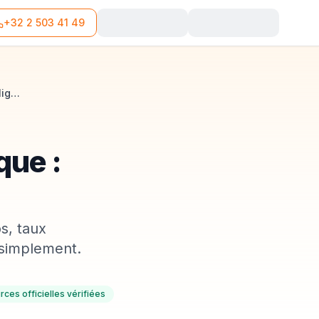
+32 2 503 41 49
TVA pour indépendant en Belgique : seuils, franchise et obligations
que :
s, taux
s simplement.
rces officielles vérifiées