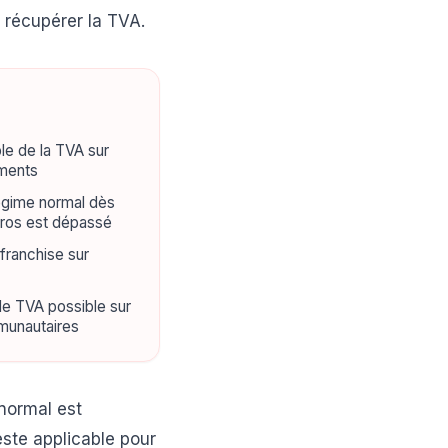
 récupérer la TVA.
le de la TVA sur
ements
égime normal dès
uros est dépassé
 franchise sur
e TVA possible sur
mmunautaires
 normal est
reste applicable pour