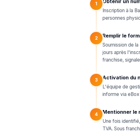
Obtenir un num
1
Inscription à la 
personnes physiqu
Remplir le form
2
Soumission de la
jours après l'insc
franchise, signal
Activation du
3
L'équipe de gest
informe via eBox
Mentionner le
4
Une fois identifi
TVA. Sous franchi