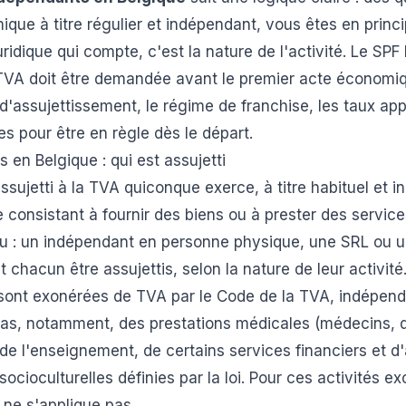
que à titre régulier et indépendant, vous êtes en princi
uridique qui compte, c'est la nature de l'activité. Le SP
n TVA doit être demandée avant le premier acte économi
d'assujettissement, le régime de franchise, les taux app
 pour être en règle dès le départ.
 en Belgique : qui est assujetti
assujetti à la TVA quiconque exerce, à titre habituel et 
 consistant à fournir des biens ou à prester des service
eu : un indépendant en personne physique, une SRL ou u
chacun être assujettis, selon la nature de leur activité
 sont exonérées de TVA par le Code de la TVA, indépen
e cas, notamment, des prestations médicales (médecins, d
 de l'enseignement, de certains services financiers et d
socioculturelles définies par la loi. Pour ces activités ex
 ne s'applique pas.