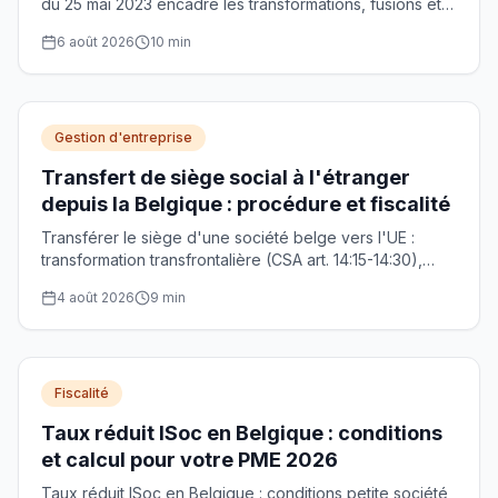
du 25 mai 2023 encadre les transformations, fusions et
scissions transfrontalières. Procédure, notaire et droits
6 août 2026
10
min
des actionnaires.
Gestion d'entreprise
Transfert de siège social à l'étranger
depuis la Belgique : procédure et fiscalité
Transférer le siège d'une société belge vers l'UE :
transformation transfrontalière (CSA art. 14:15-14:30),
délais, exit tax et rôle du notaire. Guide 2026.
4 août 2026
9
min
Fiscalité
Taux réduit ISoc en Belgique : conditions
et calcul pour votre PME 2026
Taux réduit ISoc en Belgique : conditions petite société,