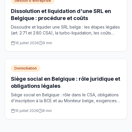
Gestion d'entreprise
Dissolution et liquidation d'une SRL en
Belgique : procédure et coûts
Dissoudre et liquider une SRL belge : les étapes légales
(art. 2:71 et 2:80 CSA), la turbo-liquidation, les coûts
(BCE, notaire) et le précompte mobilier de 30% sur le
16 juillet 2026
9
min
boni.
Domiciliation
Siège social en Belgique : rôle juridique et
obligations légales
Siège social en Belgique : rôle dans le CSA, obligations
d'inscription à la BCE et au Moniteur belge, exigences
pour les prestataires agréés et procédure de transfert.
15 juillet 2026
8
min